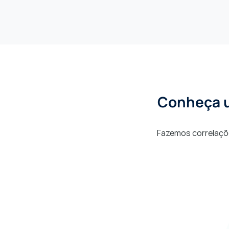
Conheça u
Fazemos correlações