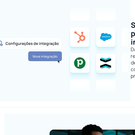
S
p
i
D
r
d
c
p