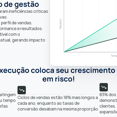
o de gestão
m ineficiências críticas 
vas.
perfil de vendas, 
formance e resultados.
ível com o 
tual, gerando impacto 
xecução coloca seu crescimento d
em risco!
atingem 
83% dos 
Ciclos de vendas estão 18% mais longos a 
u tempo 
demonstra
cada ano, enquanto as taxas de 
fas 
clientes
conversão desabam na mesma proporção.
expansõ