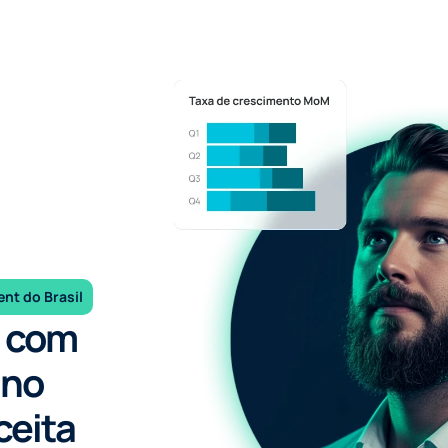
nt do Brasil
 com 
no 
ceita