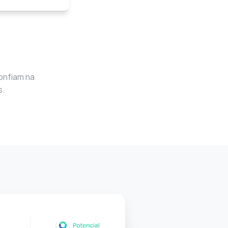
onfiam na 
s.