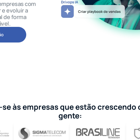
 empresas com 
 evoluir a 
 de forma 
ável.
ão
-se às empresas que estão crescendo 
gente: