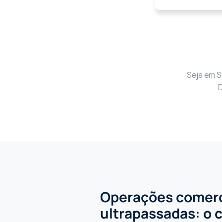
Seja em S
D
Operações comerci
ultrapassadas: o c